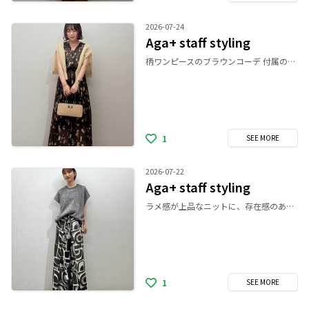
2026-07-24
Aga+ staff styling
柄ワンピースのブラウンコーデ 付属のウエスト紐で絞れるため、 小柄さんも丈の調節でき、おすすめです！ シアー感のある薄手素材のため、 暑い夏でも着心地◎ 晩夏までつかえるブラウンカラーで、 秋まで長く重宝しそうです✨
1
SEE
MORE
2026-07-22
Aga+ staff styling
ラメ感が上品なニットに、存在感のあるプリントパンツを合わせたキレイ目スタイリング🌿 程よくゆとりのあるシルエットのトップス抜け感を演出し、柄パンツも落ち感のある素材ですっきりとした印象に☺︎ スタッフ身長：159cm
1
SEE
MORE