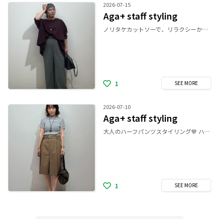
2026-07-15
Aga+ staff styling
ノリタケカットソーで、リラクシーかつモードなスタイリング♟ 接触冷感で涼しいボトムに、ノリタケのツルッとしたカットソーで合わせ 楽で涼しく夏を乗り切れるアイテムで組み合わせました🎐 シンプルなシルエットが、無駄なくモードな印象に◎ 頭にバンダナ付けてシンプルなコーデにアクセントを付けました🧕 袖は少し長めなので、袖にゴムを巻いてクシュッとさせてアレンジしてます☺︎
1
SEE
MORE
2026-07-10
Aga+ staff styling
大人のハーフパンツスタイリング🤎 ハイネックのニットと合わせることで、 こどもっぽくなりすぎず、 綺麗めなバランスで着ていただけるのでオススメです◎ ⚪︎着用サイズ トップス9号/ボトムス9号 ⚪︎staff通常サイズ トップス、ボトムス7~9号/シューズ7~9号（23~23.5cm）
1
SEE
MORE