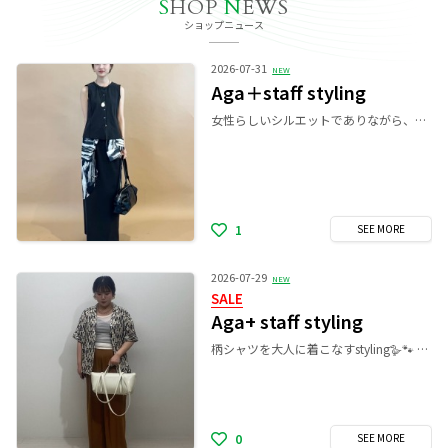
S
HOP
N
EWS
ショップニュース
2026-07-31
NEW
Aga＋staff styling
女性らしいシルエットでありながら、程よくラフさのあるリブセットアップ。 リラックス感のある着心地もポイントです。 ウエストには柄のシアーシャツを巻き、ワンポイントに。 冷房のかかった室内では羽織としても活躍してくれます🌿 スタッフ身長：159cm
1
SEE
MORE
2026-07-29
NEW
SALE
Aga+ staff styling
柄シャツを大人に着こなすstyling‎🪿🐾 シロクロのモノクロシャツをベースに、インナーも白を合わせてさわやかに. ボトムにブラウン系のカラーを持ってきて、柄物もこなれた印象にしました◎ モノクロシャツ✖️白タンクにブラウン系のパンツの合わせが、 個人的には意外と合わせないカラーチョイスでポイントです✔︎︎︎︎
0
SEE
MORE