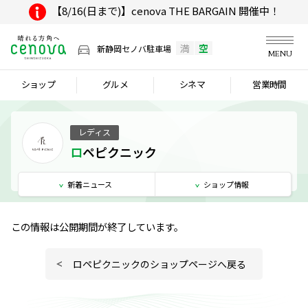
【8/16(日まで)】cenova THE BARGAIN 開催中！
満
空
新静岡セノバ駐車場
MENU
ショップ
グルメ
シネマ
営業時間
レディス
ロペピクニック
新着
ニュース
ショップ
情報
この情報は公開期間が終了しています。
ロペピクニックのショップページへ戻る