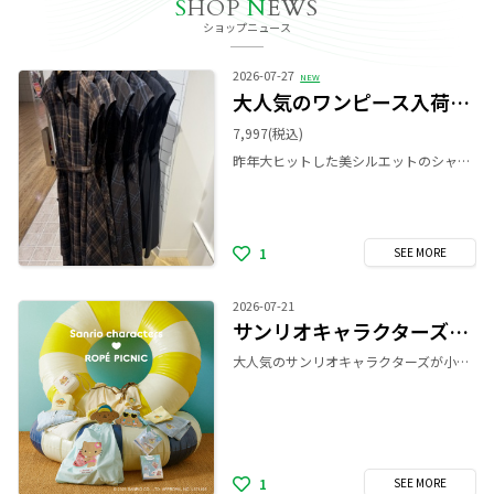
S
HOP
N
EWS
ショップニュース
2026-07-27
NEW
大人気のワンピース入荷しました🧡
7,997
(税込)
昨年大ヒットした美シルエットのシャツワンピースがアップデート✨️ 1枚着るだけで好印象なきちんと見えの叶うワンピース。 S.M.L展開で身長問わず着用していただけます！ 今回はネイビーのみ襟にさりげないレースが施されていて顔まわりに華やかさをプラスしてくれます。 チェック柄は昨年、即完売の大人気カラーとなっております！ ぜひ店頭でご試着してみて下さい😊
1
SEE
MORE
2026-07-21
サンリオキャラクターズ×ROPÉ PICNICコラボレーションアイテムが登場！
大人気のサンリオキャラクターズが小麦肌になっちゃった！ サンリオキャラクターズ× ROPÉ PICNICの浮かれ気分なサマーアイテムでトクベツな夏を過ごしちゃお！ 7/24(金)より店頭販売スタート致します。
1
SEE
MORE