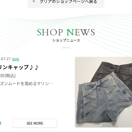
クリアのショップページへ戻る
S
HOP
N
EWS
ショップニュース
-07-27
NEW
リンキャップ♪♪
430
(税込)
シーズンムードを高めるマリンキャップ★ 程よいボリューム感のあるシルエットで、小顔見せ効果も期待できる優秀アイテム◎ シンプルながら存在感のあるデザインが、コーディネートにこなれたアクセントをプラス♪
1
SEE
MORE