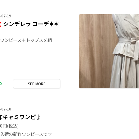
-07-19
シンデレラ コーデ✶✶
E
人気ワンピース＋トップスを組み合わせて シンデレラコーデ💎👸👡💕 ディズニーへ🐭遊びに行かれる方にもオススメ♡♡ 他にもカラー揃っております！ 是非覗きに来てくださいね！
0
SEE
MORE
-07-10
作キャミワンピ♪
90円
(税込)
本日入荷の新作ワンピースです♪ 繊細なラインストーンが散りばめられた、華やかさたっぷりのティアードキャミワンピースになってます！