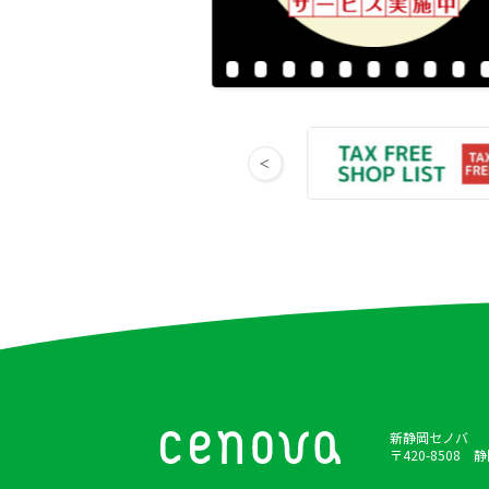
新静岡セノバ
〒420-8508