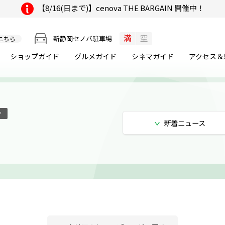
【8/16(日まで)】cenova THE BARGAIN 開催中！
満
空
新静岡セノバ駐車場
こちら
ショップガイド
グルメ
ガイド
シネマ
ガイド
アクセス＆
ン
新着
ニュース