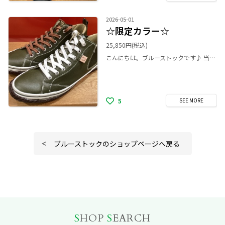
2026-05-01
☆限定カラー☆
25,850円
(税込)
こんにちは。ブルーストックです♪ 当店一番人気のモデル SP-442の限定カラーが入荷しました🎵 以前発売されて、とても人気だったKHAKIの限定的な再販です。 スピングルではあまり見ない珍しくとても良い色です。お洋服次第でコーディネートの主役になったり、また馴染んだりと万能な一足です！ 履き心地の良さ、脱ぎ履きのしやすさ、疲れにくさはもちろん変わらずです！ 以前買えなかった方も、新たに気になる方も、買い替えの方も、店頭でご覧いただけると嬉しいです♪ 皆さまのご来店お待ちしております。 ※右足のシューレースは別売りです。 ¥770
5
SEE
MORE
ブルーストックのショップページへ戻る
S
HOP
S
EARCH