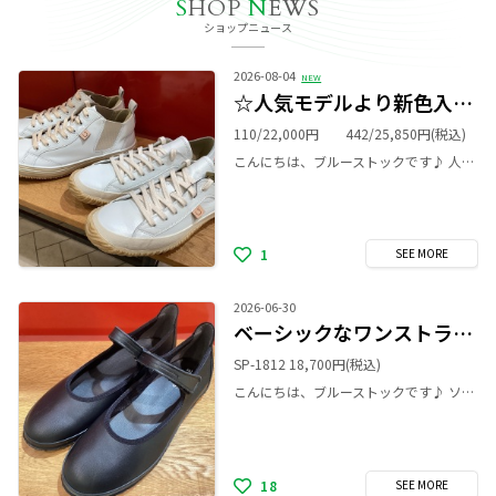
S
HOP
N
EWS
ショップニュース
2026-08-04
NEW
☆人気モデルより新色入荷☆
110/22,000円 442/25,850円
(税込)
こんにちは、ブルーストックです♪ 人気の定番モデル SP-110 SP-442 から 新色 WHITE/BEIGE が入荷しました♪ SP-110 (ローカット) WHITEをベースにシューレースとフォクシングテープが柔らかいBEIGEで統一され、優しい印象です。 SP-442 (ミドルカット) WHITEをベースにシューレースとサイドゴアが明るめのBEIGEでハッキリとした印象、フォクシングテープのラインが効いています。 シューレースをWHITEに変えるとより爽やかな雰囲気になります。(シューレース別売￥770税込) どちらもカンガルーレザーの人気モデル。革の柔らかさ、履き心地の良さ、歩きやすさで日々のお買い物やご旅行に活躍してくれること間違いなしです！ ぜひ店頭で履き比べていただきたいです。 皆さまのご来店お待ちしております。
1
SEE
MORE
2026-06-30
ベーシックなワンストラップシューズ
SP-1812 18,700円
(税込)
こんにちは、ブルーストックです♪ ソフトな牛革を使用したワンストラップシューズのご紹介です♪ スッキリとしたシルエットのランドトゥがフェミニンな印象です。 ストラップはベルクロテープでフィット感の調整が可能。甲の高い位置でホールドしてくれるので、歩きやすくなっています！ スカートやパンツとも合わせやすく、ソックスとのコーディネートも楽しめる一足です🎵 サイズ感は定番SP-110よりやや小さめです。XSからMサイズまでとなります。 これからの季節たくさん履いていただけそうです♪♪ ぜひお試しにお越しくださいませ。 皆さまのご来店お待ちしております。
18
SEE
MORE