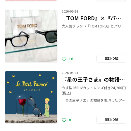
2026-06-28
『TOM FORD』×『パリミキ』コラボ
大人気ブランド『TOM FORD』とパリミキの 限定コラボ商品をご紹介👓✨ 度付きメガネ(68,300円〜) 男女問わずかけやすい小ぶりなウェリントンモデル✨ マットブラックの質感は個性的で高級感あふれる 魅力的なデザインになっています。 サングラス(68,200円) 定番のアメリカンウェリントンモデル✨ ブラックフレームにシルバーのT字飾りがより際立ち シックでクールな印象を与えてくれます。 パリミキ限定商品になりますので、 店頭にお立ち寄りの際は是非お試しください！
16
SEE
MORE
2026-04-24
『星の王子さま』の物語を表現した アイウェアコレクションが登場！
うす型160UVカットレンズ付き24,200円
(税込)
「星の王子さま」の物語を表現した アイウェアコレクションが登場！ 世界中で愛され続ける不朽の名作「星の王子さま」の世界観を詰め込んだ、 「Le Petit Prince EYEWEAR-星の王子さま-」が登場しました！ まるで物語を身にまとうようなデザインのメガネフレームは、かけるたびに王子さまからのメッセージを受け取れるはず。 あなただけの 「本当に大切なもの」を、このメガネと一緒に見つけてみませんか？ パリミキ公式サイト https://www.paris-miki.co.jp/shop/brand/lepetitprince/
8
SEE
MORE