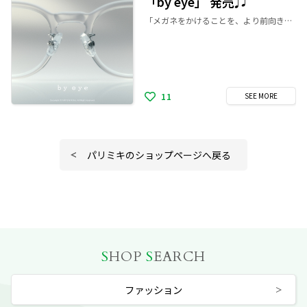
「by eye」 発売♫
「メガネをかけることを、より前向きで豊かな選択にしたい」その思いから生まれた、パリミキの新メガネブランド「by eye(バイアイ)」 「by eye」は、メガネを単に視力を補うためのものではなく、日々の景色をもう一度やわらかく整えてくれる“体の一部”として捉え直すことを起点に生まれました。 新しい視界とともに、今日の自分ともう一度やさしく出会うために。 それが「by eye」です。
11
SEE
MORE
パリミキのショップページへ戻る
S
HOP
S
EARCH
ファッション