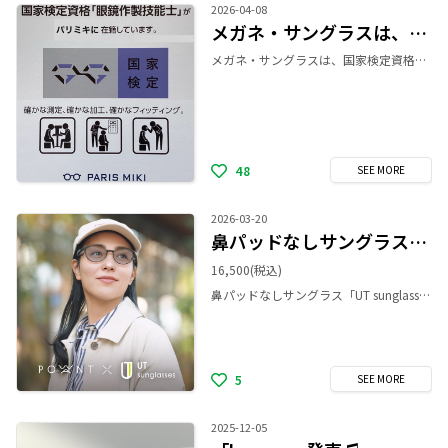
2026-04-08
メガネ・サングラスは、国家検定資格「1級眼鏡作製技能士」にお任せ下さい♪
メガネ・サングラスは、国家検定資格「1級眼鏡作製技能士」にお任せ下さい。 パリミキ新静岡セノバ店には、国家検定資格「1級眼鏡作製技能士」が２名在籍しております。 確かな測定、確かな加工、確かなフィッティング 是非ご来店くださいませ♪
48
SEE
MORE
2026-03-20
鼻パッドなしサングラス🕶️✨
16,500
(税込)
鼻パッドなしサングラス「UT sunglasses」から、パリミキ限定 POWANTコラボモデルが登場！ UT sunglasses（ユーティー サングラス）は、鼻パッドがなく跡がつかないサングラスです。 「鼻に跡が残ってしまう」「痛みや重さが気になってしまう」「メイクが崩れる」といった、サングラスをかける際のお悩みから解放します。 パリミキ限定 POWANTとのコラボモデルは、日常使いしやすいカラーラインアップを揃えています。 日差しが強くなるこれからの季節、ストレスフリーな紫外線対策を提案します！ ぜひ店頭でお試しください。
5
SEE
MORE
2025-12-05