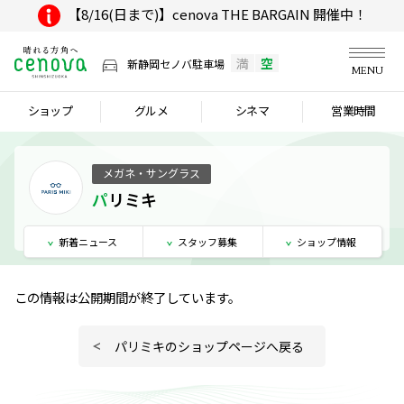
【8/16(日まで)】cenova THE BARGAIN 開催中！
満
空
新静岡セノバ駐車場
MENU
ショップ
グルメ
シネマ
営業時間
メガネ・サングラス
パリミキ
新着
ニュース
スタッフ
募集
ショップ
情報
この情報は公開期間が終了しています。
パリミキのショップページへ戻る