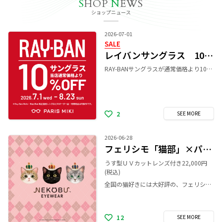
S
HOP
N
EWS
ショップニュース
2026-07-01
SALE
レイバンサングラス 10%OFF SALE！
RAY-BANサングラスが通常価格より10%OFF！ 期間限定のお得なチャンスをぜひお見逃しなく！
2
SEE
MORE
2026-06-28
フェリシモ「猫部」×パリミキのメガネフレーム第三弾発売！
うす型ＵＶカットレンズ付き22,000円
(税込)
全国の猫好きには大好評の、フェリシモ「猫部」×パリミキのメガネフレーム第三弾発売！ 今回はシリーズ初のツーポイント（フチなし）フレームなど取り揃え、全18種類のバリエーションです。 猫耳やおひげ、かわいいおててなど、猫の特徴をデザインに取り入れ、さまざまな猫毛をイメージしたカラーリングとなっています。 ぜひお気に入りの猫ちゃんフレームを見つけてください。
12
SEE
MORE