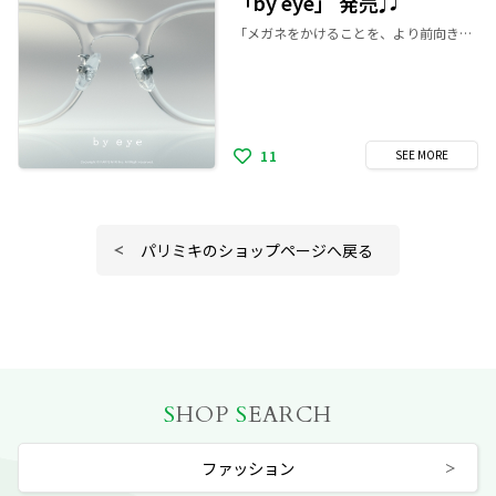
「by eye」 発売♫
「メガネをかけることを、より前向きで豊かな選択にしたい」その思いから生まれた、パリミキの新メガネブランド「by eye(バイアイ)」 「by eye」は、メガネを単に視力を補うためのものではなく、日々の景色をもう一度やわらかく整えてくれる“体の一部”として捉え直すことを起点に生まれました。 新しい視界とともに、今日の自分ともう一度やさしく出会うために。 それが「by eye」です。
11
SEE
MORE
パリミキのショップページへ戻る
S
HOP
S
EARCH
ファッション