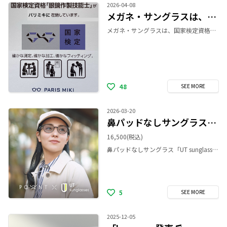
2026-04-08
メガネ・サングラスは、国家検定資格「1級眼鏡作製技能士」にお任せ下さい♪
メガネ・サングラスは、国家検定資格「1級眼鏡作製技能士」にお任せ下さい。 パリミキ新静岡セノバ店には、国家検定資格「1級眼鏡作製技能士」が２名在籍しております。 確かな測定、確かな加工、確かなフィッティング 是非ご来店くださいませ♪
48
SEE
MORE
2026-03-20
鼻パッドなしサングラス🕶️✨
16,500
(税込)
鼻パッドなしサングラス「UT sunglasses」から、パリミキ限定 POWANTコラボモデルが登場！ UT sunglasses（ユーティー サングラス）は、鼻パッドがなく跡がつかないサングラスです。 「鼻に跡が残ってしまう」「痛みや重さが気になってしまう」「メイクが崩れる」といった、サングラスをかける際のお悩みから解放します。 パリミキ限定 POWANTとのコラボモデルは、日常使いしやすいカラーラインアップを揃えています。 日差しが強くなるこれからの季節、ストレスフリーな紫外線対策を提案します！ ぜひ店頭でお試しください。
5
SEE
MORE
2025-12-05