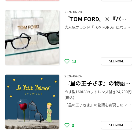
2026-06-28
『TOM FORD』×『パリミキ』コラボ
大人気ブランド『TOM FORD』とパリミキの 限定コラボ商品をご紹介👓✨ 度付きメガネ(68,300円〜) 男女問わずかけやすい小ぶりなウェリントンモデル✨ マットブラックの質感は個性的で高級感あふれる 魅力的なデザインになっています。 サングラス(68,200円) 定番のアメリカンウェリントンモデル✨ ブラックフレームにシルバーのT字飾りがより際立ち シックでクールな印象を与えてくれます。 パリミキ限定商品になりますので、 店頭にお立ち寄りの際は是非お試しください！
15
SEE
MORE
2026-04-24
『星の王子さま』の物語を表現した アイウェアコレクションが登場！
うす型160UVカットレンズ付き24,200円
(税込)
「星の王子さま」の物語を表現した アイウェアコレクションが登場！ 世界中で愛され続ける不朽の名作「星の王子さま」の世界観を詰め込んだ、 「Le Petit Prince EYEWEAR-星の王子さま-」が登場しました！ まるで物語を身にまとうようなデザインのメガネフレームは、かけるたびに王子さまからのメッセージを受け取れるはず。 あなただけの 「本当に大切なもの」を、このメガネと一緒に見つけてみませんか？ パリミキ公式サイト https://www.paris-miki.co.jp/shop/brand/lepetitprince/
8
SEE
MORE