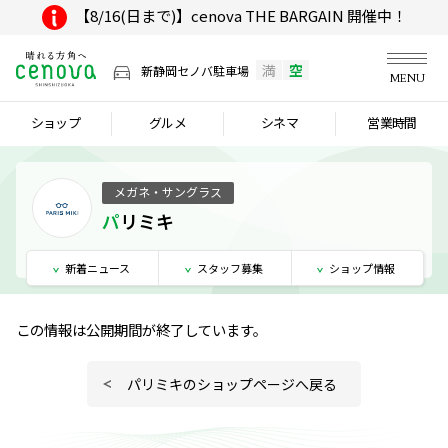
【8/16(日まで)】cenova THE BARGAIN 開催中！
満
空
新静岡セノバ駐車場
MENU
ショップ
グルメ
シネマ
営業時間
メガネ・サングラス
パリミキ
新着
ニュース
スタッフ
募集
ショップ
情報
この情報は公開期間が終了しています。
パリミキのショップページへ戻る