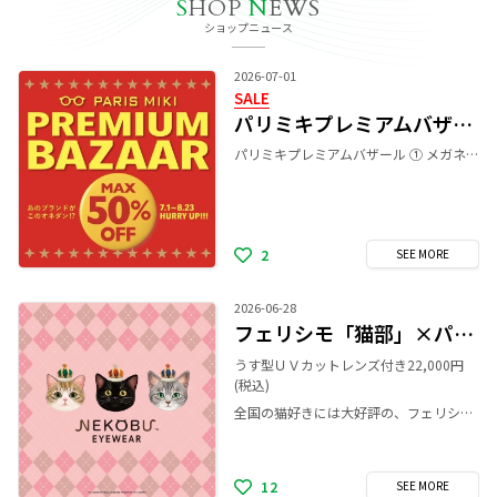
S
HOP
N
EWS
ショップニュース
2026-07-01
SALE
パリミキプレミアムバザール
パリミキプレミアムバザール ① メガネ一式 10%～50%オフ ② レンズSALE（ルティーナシリーズ 調光レンズ ・ 偏光レンズ ） 1,000円OFF 期間中はメガネ一式が最大50％OFFになります。 更にレンズSALEとしてルティーナシリーズレンズ、 調光レンズ(トランジションズ)、 偏光レンズ(グレアレス1.60)が 税込1,000円OFFとなります。 是非この機会にお立ち寄り下さいませ。 ※他の割引・値引きとは併用出来ません。 詳しくは店頭スタッフまでお問い合わせ下さいませ。 期間 7/1(水)〜8/23(日)
2
SEE
MORE
2026-06-28
フェリシモ「猫部」×パリミキのメガネフレーム第三弾発売！
うす型ＵＶカットレンズ付き22,000円
(税込)
全国の猫好きには大好評の、フェリシモ「猫部」×パリミキのメガネフレーム第三弾発売！ 今回はシリーズ初のツーポイント（フチなし）フレームなど取り揃え、全18種類のバリエーションです。 猫耳やおひげ、かわいいおててなど、猫の特徴をデザインに取り入れ、さまざまな猫毛をイメージしたカラーリングとなっています。 ぜひお気に入りの猫ちゃんフレームを見つけてください。
12
SEE
MORE