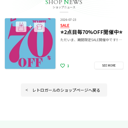
S
HOP
N
EWS
ショップニュース
2026-07-23
SALE
⭐️2点目毎70%OFF開催中⭐️
ただいま、期間限定SALE開催中です‼️ 2点毎の購入で価格の安いものから1点70%OFF！ 店内全品対象となっております！ 偶数点でのおまとめ購入がお得です！ 是非、レトロガールまでお越しくださいませ♪
1
SEE
MORE
レトロガールのショップページへ戻る