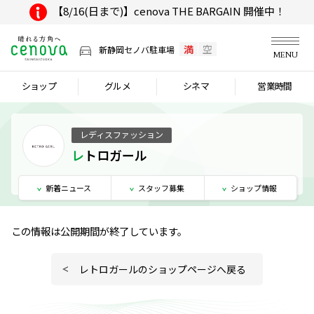
【8/16(日まで)】cenova THE BARGAIN 開催中！
満
空
新静岡セノバ駐車場
MENU
ショップ
グルメ
シネマ
営業時間
レディスファッション
レトロガール
新着
ニュース
スタッフ
募集
ショップ
情報
この情報は公開期間が終了しています。
レトロガールのショップページへ戻る