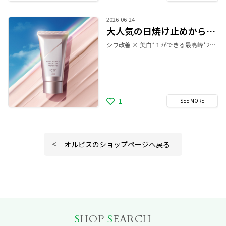
2026-06-24
大人気の日焼け止めから新色登場🌟
シワ改善 × 美白*１ができる最高峰*2日焼け止めから トーンアップ*3が叶う新色の「ローズ」登場 ❣️ 大人気の「シワ改善×美白*1×最高峰*２UVケア」の1本3役はそのまま健康的な血色感*3がほのかににじむローズカラーです🩷 白浮きせず肌になじんで、紫外線を防ぎながらいきいき印象へ💡 まるで美容液のような「コクっ、とろんっ、ふっくら」とした気持ちのよいテクスチャーで毎日使いたくなるなめらかな使い心地です💫 夏本番の直前準備🫧 「新色ローズ」と「通常色」をつけ比べしてみませんか？😊店頭で皆様のお越しをお待ちしております✨ *1メラニンの生成を抑え、シミ・ソバカスを防ぐ *2オルビス内最高の紫外線カットレベル *3 メイク効果による 🩷オルビス リンクルブライトＵＶプロテクター N ローズ 容量：50g 医薬部外品 価格：3,850(税込)
1
SEE
MORE
オルビスのショップページへ戻る
S
HOP
S
EARCH