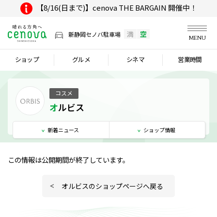
【8/16(日まで)】cenova THE BARGAIN 開催中！
満
空
新静岡セノバ駐車場
MENU
ショップ
グルメ
シネマ
営業時間
コスメ
オルビス
新着
ニュース
ショップ
情報
この情報は公開期間が終了しています。
オルビスのショップページへ戻る