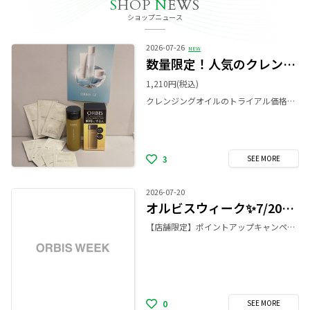
S
HOP
N
EWS
ショップニュース
2026-07-26
NEW
数量限定！人気のクレンジングトラベルセット✨
1,210円
(税込)
クレンジングオイルのトライアル価格1,210円のままで、スキンケア3ステップの3回分サンプル付きのお得なセットです🌟 スキンケアのサンプルはオルビスユー、オルビスユードット、クリアフルより1シリーズお悩みに合わせてお選びいただけます👀 完売間近のアイテムになるので、ぜひこの機会にご覧ください❣️ 【数量限定】 💛クレンジングオイル(トライアルサイズ) ➕ 🩵スキンケアサンプル 3ステップセット(3回分) 価格:1,210円(税込)
3
SEE
MORE
2026-07-20
オルビスウィーク✨7/20～8/10 5,500円ポイントアップ❣️
【店舗限定】ポイントアップキャンペーン🫧 7/20（月）から8/10（月）までの期間中、 税込5,500円以上ご購入ごとに500ポイントをプレゼント💡 是非、この機会にお買い物をお楽しみください🌷 ※期間中のご購入なら、お一人様何回でもプレゼント。 ※例）5,500円なら500pt、11,000円なら1000pt、16,500円なら1500pt
0
SEE
MORE