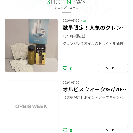
S
HOP
N
EWS
ショップニュース
2026-07-26
NEW
数量限定！人気のクレンジングトラベルセット✨
1,210円
(税込)
クレンジングオイルのトライアル価格1,210円のままで、スキンケア3ステップの3回分サンプル付きのお得なセットです🌟 スキンケアのサンプルはオルビスユー、オルビスユードット、クリアフルより1シリーズお悩みに合わせてお選びいただけます👀 完売間近のアイテムになるので、ぜひこの機会にご覧ください❣️ 【数量限定】 💛クレンジングオイル(トライアルサイズ) ➕ 🩵スキンケアサンプル 3ステップセット(3回分) 価格:1,210円(税込)
3
SEE
MORE
2026-07-20
オルビスウィーク✨7/20～8/10 5,500円ポイントアップ❣️
【店舗限定】ポイントアップキャンペーン🫧 7/20（月）から8/10（月）までの期間中、 税込5,500円以上ご購入ごとに500ポイントをプレゼント💡 是非、この機会にお買い物をお楽しみください🌷 ※期間中のご購入なら、お一人様何回でもプレゼント。 ※例）5,500円なら500pt、11,000円なら1000pt、16,500円なら1500pt
0
SEE
MORE