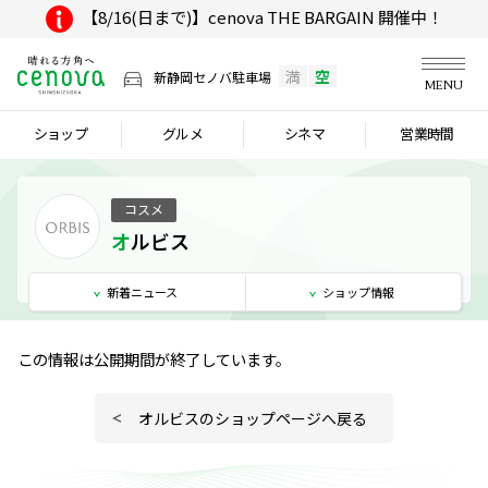
【8/16(日まで)】cenova THE BARGAIN 開催中！
満
空
新静岡セノバ駐車場
MENU
ショップ
グルメ
シネマ
営業時間
コスメ
オルビス
新着
ニュース
ショップ
情報
この情報は公開期間が終了しています。
オルビスのショップページへ戻る