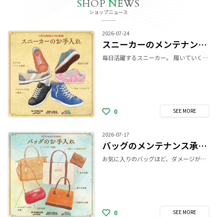
S
HOP
N
EWS
ショップニュース
2026-07-24
スニーカーのメンテナンス承ります！
毎日活躍するスニーカー。 履いていくうちに靴底がはがれたり、かかとがすり減ったりと 履き心地が悪くなっていませんか？ 「お気に入りなのに、かかとが擦り減ってきていて歩きづらい…」 そんなお悩みは、 スニーカー修理で靴の履き心地を取り戻しましょう！ ※お品物の素材や状態により、加工をお受けできない場合がございます。 また、当店ではスニーカーのクレンジング＆ケアも承っております！ 修理と一緒に、気になる汚れのケアもおすすめです。 お気軽に店舗までご相談ください！ ▼サービス詳細はこちら https://riat-rs.com/service-contents/sneaker/?utm_source=shopnews&utm_medium=referral&utm_campaign=r_sneaker
0
SEE
MORE
2026-07-17
バッグのメンテナンス承ります！
お気に入りのバッグほど、ダメージが目立って気になる… なんてことありますよね。 そんなダメージが気になるバッグを お直しや修理でキレイにしませんか？ ＼当店では、さまざまなバッグのメンテナンスを承ります！／ ・持ち手交換 ・ファスナー交換 ・内装（内袋）の交換 ・持ち手などの付根の革の交換 ・破れ補修 ※お品物の素材や状態により加工をお受けできない場合がございます。 バッグ修理の他にも、 バッグの洗浄やカラーリングを行う、 クレンジング＆ケアも承ります！ お気軽に店舗までご相談ください！ ▼サービス詳細はこちら https://riat-rs.com/service-contents/bags/?utm_source=shopnews&utm_medium=referral&utm_campaign=r_bags
0
SEE
MORE