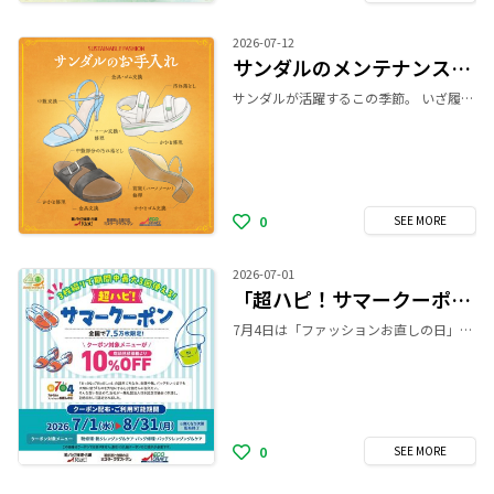
2026-07-12
サンダルのメンテナンス承ります！
サンダルが活躍するこの季節。 いざ履こうとしたら、 「ヒールのゴムがすり減っている…」 「ベルトがゆるくて外れそう…」 「中敷がはがれてきた…」 なんてことございませんか？ そんな時は、サンダルのメンテナンスをして 履き心地を取り戻しましょう！ ＼当店では、さまざまなメンテナンスを承ります！／ ・前底（ハーフソール）修理 ・中敷交換 ・ヒール交換、修理 ・ベルト部分の金具交換 ※お品物の素材や状態により、加工をお受けできない場合がございます。 お気に入りの一足、 新しく購入したサンダルを素敵に履きこなしましょう！ お気軽に店舗までご相談ください！ ▼サービス詳細はこちら https://riat-rs.com/service-contents/shoes-boots-repair/?utm_source=shopnews&utm_medium=referral&utm_campaign=r_shoes-boots-repair
0
SEE
MORE
2026-07-01
「超ハピ！サマークーポン」プレゼント
7月4日は「ファッションお直しの日」！8月9日は「バッグの日」！ リアット！全国で7.5万枚限定！ 「超ハピ！サマークーポン」をプレゼント！ 次回のご来店時よりご利用いただける、 対象メニューが期間中最大3回まで10%OFFになるお得なクーポンです！ さらに！本クーポンはリアット！だけでなく、 姉妹ブランドの洋服のお直し専門店「マジックミシン」でもご利用いただけます！ 【クーポン配布・ご利用期間】 2026年7月1日（水）～8月31日（月） ※期間内でも、予定枚数がなくなり次第配布終了となります。 【クーポン内容】 対象メニューが店頭見積価格より10％OFF 【対象メニュー】 ■リアット！・ミスタークラフトマン・エコクラフト 靴修理・靴クレンジング＆ケア・バッグ修理・バッグクレンジング＆ケア ■マジックミシン 洋服のお直し・バッグ修理・バッグクレンジング＆ケア バッグ・靴のメンテナンスや洋服のお直しなど、 お得なこの機会にぜひリアット！および姉妹ブランドをご利用ください！ ▼対象外メニューなどの詳細はこちら https://riat-rs.com/news-contents/cp_cho-happysummer/?utm_source=shopnews&utm_medium=referral&utm_campaign=r_cho-happysummer
0
SEE
MORE