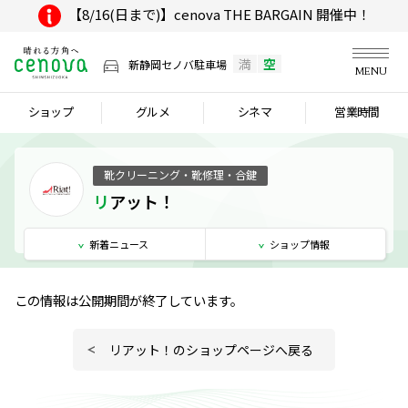
【8/16(日まで)】cenova THE BARGAIN 開催中！
満
空
新静岡セノバ駐車場
MENU
ショップ
グルメ
シネマ
営業時間
靴クリーニング・靴修理・合鍵
リアット！
新着
ニュース
ショップ
情報
この情報は公開期間が終了しています。
リアット！のショップページへ戻る