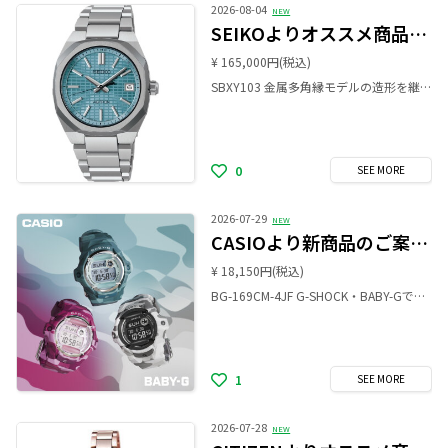
2026-08-04
NEW
SEIKOよりオススメ商品のご案内です！
¥ 165,000円
(税込)
SBXY103 金属多角縁モデルの造形を継承し、より小型化/薄型化を実現したコンパクトサイズモデルが登場! エッジの効いた多角形状のチタン製ベゼル、ソリッドなケース造形、ケース/バンド一体型の先進的なフォルムが特徴。 ダイヤルには、多面カットを施したインデックスと三面カットの時分針、緻密なクリスタルボックスパターンを採用することで、コンパクトサイズならではの高級感のあるダイヤルデザインを実現しています。 是非お手に取ってみて下さい。 ご来店を心よりお待ちしております。
0
SEE
MORE
2026-07-29
NEW
CASIOより新商品のご案内です！
¥ 18,150円
(税込)
BG-169CM-4JF G-SHOCK・BABY-Gでもこれまで数多くのモデルを輩出してきた柄をフィーチャーしたモデルです。 カモフラージュ柄の中にさりげなくGマークを隠し込み、遊び心を添えました。 是非お手に取ってみて下さい。 ご来店を心よりお待ちしております。
1
SEE
MORE
2026-07-28
NEW