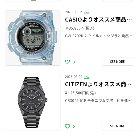
2026-08-07
NEW
CASIOよりオススメ商品のご案内です！
￥85,800円
(税込)
GW-8202K-2JR イルカ・クジラと自然の素晴らしさを伝える活動に取り組む「ICERC Japan」とのコラボレーションモデルです。 「ICERC Japan」の設立35年を記念する2026年モデルは、美しい海を想起させるスケルトンのブルーグラデーションを採用。 深く澄んだ海の色合いをまとったデザインは、見るたびに自然への思いを呼び起こします。 LEDバックライト点灯時に液晶にクジラのシルエットが浮かび上がり、バンドには「ICERC Japan」のロゴをプリント。 裏蓋にも「Love The Sea And The Earth」のシンボルマークを刻印し、パッケージはリサイクル素材を使用した特別仕様です。 是非お手に取ってみて下さい。 ご来店を心よりお待ちしております。
0
SEE
MORE
2026-08-04
NEW
CITIZENよりオススメ商品のご案内です！
¥ 126,500円
(税込)
CB3045-61E チタニウムで次世代を進み続ける、シチズン ATTESA（アテッサ）。 八角形ベゼルが印象的な、力強くスポーティなデザイン。 ソリッドな表情がきわだつコンパクトな3針モデルです。 ベゼルの滑らかな曲線と、アテッサらしい直線的な稜線が合わさった美しいケースのフォルムが個性的です。 是非お手に取ってみて下さい。 ご来店を心よりお待ちしております。
0
SEE
MORE