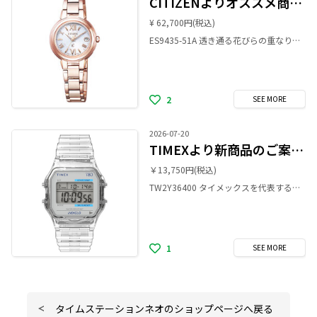
CITIZENよりオススメ商品のご案内です！
¥ 62,700円
(税込)
ES9435-51A 透き通る花びらの重なりをイメージした文字板と、草花のようにのびやかで柔らかな印象のインデックス。 光の角度によって淡く繊細に浮き出る花びらのパターンが女性らしい手元を演出します。 サクラカラーを採用した女性らしい華やかなモデルとなっています。 是非お手に取ってみて下さい。 ご来店を心よりお待ちしております。
2
SEE
MORE
2026-07-20
TIMEXより新商品のご案内です！
￥13,750円
(税込)
TW2Y36400 タイメックスを代表する人気モデルに清涼感あふれるシースルー仕様の新モデルが登場！ 日付表示・クロノグラフ・アラームなどT80に搭載される機能はそのままで、暗闇でも視認性を高めるINDIGLOバックライトを搭載。 タイメックスを象徴する＜クラシック・デジタル＞は超軽量で普段使いにも最適。 遊びのあるデザインは懐かしさと未来感のある唯一無二のモデルです。 是非お手に取ってみて下さい。 ご来店を心よりお待ちしております。
1
SEE
MORE
タイムステーションネオのショップページへ戻る