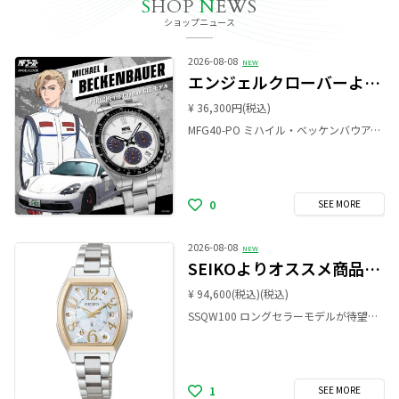
S
HOP
N
EWS
ショップニュース
2026-08-08
NEW
エンジェルクローバーよりオススメ商品のご案内です！
¥ 36,300円
(税込)
MFG40-PO ミハイル・ベッケンバウアーモデルは、ポルシェ・718ケイマンSがイメージソース。 ミッドシップ構造と高出力ターボを備え、世界基準のスピードを誇るこのマシンの魅力を投影。 文字盤全体を気品あふれるホワイトカラーでMFゴーストとANGEL CLOVERのロゴが刻印されています。 是非お手に取ってみて下さい。 ご来店を心よりお待ちしております。
0
SEE
MORE
2026-08-08
NEW
SEIKOよりオススメ商品のご案内です！
¥ 94,600(税込)
(税込)
SSQW100 ロングセラーモデルが待望のチタン化。 着けていることを忘れる程の軽さで、日常使いに最適です。 遊び心のあるデザインとエレガントなカラーの組み合わせが、大人の女性のファッションにひとさじの華やかさをプラスしてくれます。 白蝶貝ダイヤルの煌めきとゴールドカラーのインデックス・針、ケースのレディゴールドカラーが調和し、上品な華やかさを纏う一本となっています。 是非お手に取ってみて下さい。 ご来店を心よりお待ちしております。
1
SEE
MORE