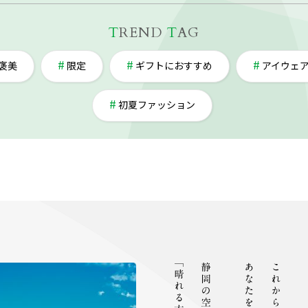
T
REND
T
AG
褒美
限定
ギフトにおすすめ
アイウェ
初夏ファッション