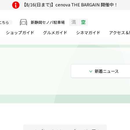
【8/16(日まで)】cenova THE BARGAIN 開催中！
満
空
新静岡セノバ駐車場
こちら
ショップガイド
グルメ
ガイド
シネマ
ガイド
アクセス＆
新着
ニュース