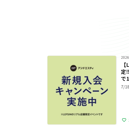
2026
【
定‼
で1