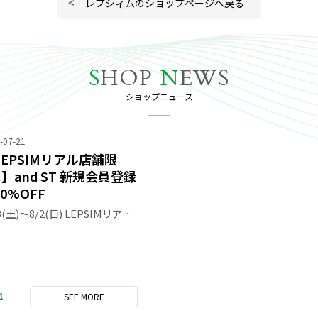
レプシィムのショップページへ戻る
S
HOP
N
EWS
ショップニュース
-07-21
LEPSIMリアル店舗限
︎】and ST 新規会員登録
0%OFF
7/18(土)〜8/2(日) LEPSIMリアル店舗限定 キャンペーン開催中♡ and ST 新規会員登録で レジにてさらに10%OFF‼︎ 大変お得なイベントです♪ 是非夏物アイテムはLEPSIMで､､､♡ コーデのご相談もお気軽に店頭スタッフまで！ また、and STスタッフボードにてコーディネートを 随時UPしておりますので是非ご覧ください♪ 皆さまのご来店を心よりお待ちしております！
1
SEE
MORE