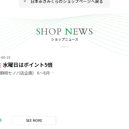
日本茶きみくらのショップページへ戻る
S
HOP
N
EWS
ショップニュース
-06-10
水曜日はポイント5倍
E
〈新静岡セノバ店企画〉 6～8月・夏限定 毎週水曜日ポイント5倍！ 日本茶きみくらの店舗ポイントが 通常100円で1ポイント付与されるところ よりポイントがたくさん貯まります。 全商品・新規ご入会のお客様も対象です。 お得な水曜日に、ぜひお買い物をご利用ください。
0
SEE
MORE