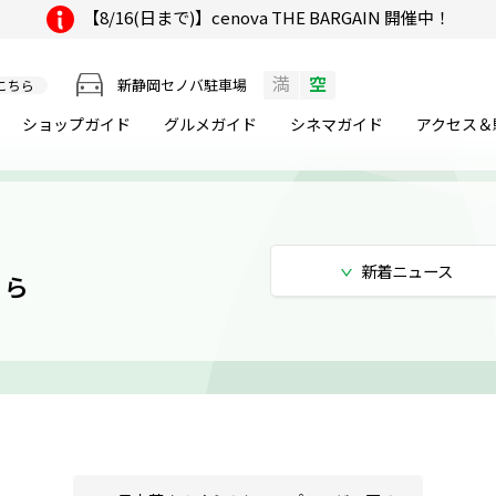
【8/16(日まで)】cenova THE BARGAIN 開催中！
満
空
新静岡セノバ駐車場
こちら
ショップガイド
グルメ
ガイド
シネマ
ガイド
アクセス＆
新着
ニュース
くら