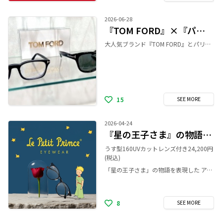
2026-06-28
『TOM FORD』×『パリミキ』コラボ
大人気ブランド『TOM FORD』とパリミキの 限定コラボ商品をご紹介👓✨ 度付きメガネ(68,300円〜) 男女問わずかけやすい小ぶりなウェリントンモデル✨ マットブラックの質感は個性的で高級感あふれる 魅力的なデザインになっています。 サングラス(68,200円) 定番のアメリカンウェリントンモデル✨ ブラックフレームにシルバーのT字飾りがより際立ち シックでクールな印象を与えてくれます。 パリミキ限定商品になりますので、 店頭にお立ち寄りの際は是非お試しください！
15
SEE
MORE
2026-04-24
『星の王子さま』の物語を表現した アイウェアコレクションが登場！
うす型160UVカットレンズ付き24,200円
(税込)
「星の王子さま」の物語を表現した アイウェアコレクションが登場！ 世界中で愛され続ける不朽の名作「星の王子さま」の世界観を詰め込んだ、 「Le Petit Prince EYEWEAR-星の王子さま-」が登場しました！ まるで物語を身にまとうようなデザインのメガネフレームは、かけるたびに王子さまからのメッセージを受け取れるはず。 あなただけの 「本当に大切なもの」を、このメガネと一緒に見つけてみませんか？ パリミキ公式サイト https://www.paris-miki.co.jp/shop/brand/lepetitprince/
8
SEE
MORE