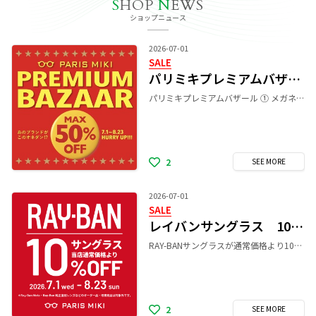
S
HOP
N
EWS
ショップニュース
2026-07-01
SALE
パリミキプレミアムバザール
パリミキプレミアムバザール ① メガネ一式 10%～50%オフ ② レンズSALE（ルティーナシリーズ 調光レンズ ・ 偏光レンズ ） 1,000円OFF 期間中はメガネ一式が最大50％OFFになります。 更にレンズSALEとしてルティーナシリーズレンズ、 調光レンズ(トランジションズ)、 偏光レンズ(グレアレス1.60)が 税込1,000円OFFとなります。 是非この機会にお立ち寄り下さいませ。 ※他の割引・値引きとは併用出来ません。 詳しくは店頭スタッフまでお問い合わせ下さいませ。 期間 7/1(水)〜8/23(日)
2
SEE
MORE
2026-07-01
SALE
レイバンサングラス 10%OFF SALE！
RAY-BANサングラスが通常価格より10%OFF！ 期間限定のお得なチャンスをぜひお見逃しなく！
2
SEE
MORE