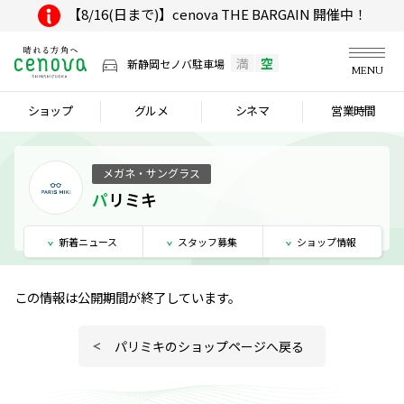
【8/16(日まで)】cenova THE BARGAIN 開催中！
満
空
新静岡セノバ駐車場
MENU
ショップ
グルメ
シネマ
営業時間
メガネ・サングラス
パリミキ
新着
ニュース
スタッフ
募集
ショップ
情報
この情報は公開期間が終了しています。
パリミキのショップページへ戻る