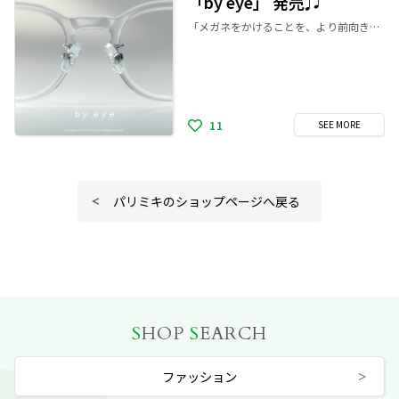
「by eye」 発売♫
「メガネをかけることを、より前向きで豊かな選択にしたい」その思いから生まれた、パリミキの新メガネブランド「by eye(バイアイ)」 「by eye」は、メガネを単に視力を補うためのものではなく、日々の景色をもう一度やわらかく整えてくれる“体の一部”として捉え直すことを起点に生まれました。 新しい視界とともに、今日の自分ともう一度やさしく出会うために。 それが「by eye」です。
11
SEE
MORE
パリミキのショップページへ戻る
S
HOP
S
EARCH
ファッション