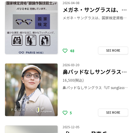
2026-04-08
メガネ・サングラスは、国家検定資格「1級眼鏡作製技能士」にお任せ下さい♪
メガネ・サングラスは、国家検定資格「1級眼鏡作製技能士」にお任せ下さい。 パリミキ新静岡セノバ店には、国家検定資格「1級眼鏡作製技能士」が２名在籍しております。 確かな測定、確かな加工、確かなフィッティング 是非ご来店くださいませ♪
48
SEE
MORE
2026-03-20
鼻パッドなしサングラス🕶️✨
16,500
(税込)
鼻パッドなしサングラス「UT sunglasses」から、パリミキ限定 POWANTコラボモデルが登場！ UT sunglasses（ユーティー サングラス）は、鼻パッドがなく跡がつかないサングラスです。 「鼻に跡が残ってしまう」「痛みや重さが気になってしまう」「メイクが崩れる」といった、サングラスをかける際のお悩みから解放します。 パリミキ限定 POWANTとのコラボモデルは、日常使いしやすいカラーラインアップを揃えています。 日差しが強くなるこれからの季節、ストレスフリーな紫外線対策を提案します！ ぜひ店頭でお試しください。
5
SEE
MORE
2025-12-05